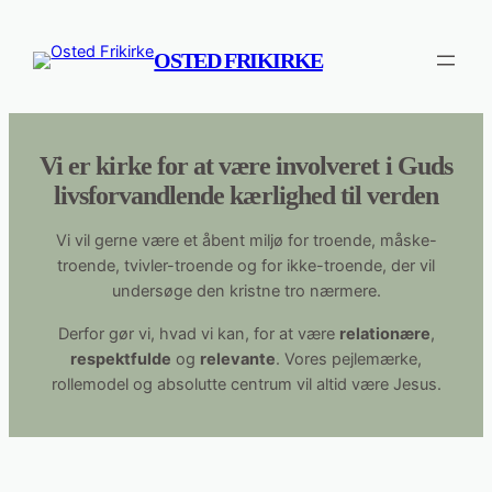
Spring
til
OSTED FRIKIRKE
indhold
Vi er kirke for at være involveret i Guds
livsforvandlende kærlighed til verden
Vi vil gerne være et åbent miljø for troende, måske-
troende, tvivler-troende og for ikke-troende, der vil
undersøge den kristne tro nærmere.
Derfor gør vi, hvad vi kan, for at være
relationære
,
respektfulde
og
relevante
. Vores pejlemærke,
rollemodel og absolutte centrum vil altid være Jesus.