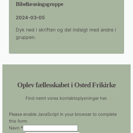
Bibellæsningsgruppe
2024-03-05
Dyk ned i skriften og del indsigt med andre i
gruppen.
Oplev fællesskabet i Osted Frikirke
Find nemt vores kontaktoplysninger her.
Please enable JavaScript in your browser to complete
this form.
Navn
*