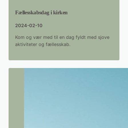
Fællesskabsdag i kirken
2024-02-10
Kom og vær med til en dag fyldt med sjove
aktiviteter og fællesskab.